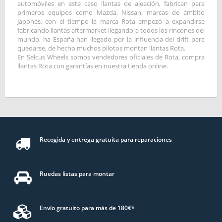
automóviles en este caso llantas de aleación, fabrican para
primeros equipos como Mazda, Nissan, marcas de ámbito
Japonés, con el tiempo la marca Rota empezó a expandirse
fabricando llantas aftermarket llegando a todos los rincones del
mundo, ha España han llegado por la influencia del drift para
quedarse, de hecho muchos pilotos montan llantas Rota.
En Selcus Wheels somos vendedores oficiales de Rota, compra
llantas Rota con garantías en nuestra tienda online.
Recogida y entrega gratuita para reparaciones
Ruedas listas para montar
Envío gratuito para más de 180€*