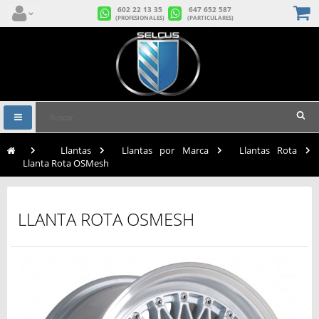
602 22 13 35
647 652 587
(PROFESIONALES)
(PARTICULARES)
Navegación
Toggle
>
Llantas
>
Llantas por Marca
>
Llantas Rota
>
Llanta Rota OSMesh
LLANTA ROTA OSMESH