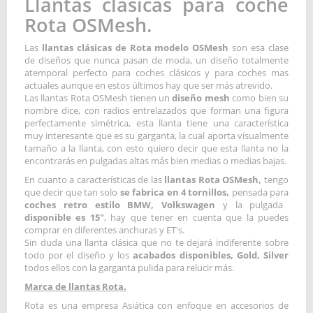
Llantas clásicas para coche
Rota OSMesh.
Las
llantas clásicas de Rota modelo OSMesh
son esa clase
de diseños que nunca pasan de moda, un diseño totalmente
atemporal perfecto para coches clásicos y para coches mas
actuales aunque en estos últimos hay que ser más atrevido.
Las llantas Rota OSMesh tienen un
diseño mesh
como bien su
nombre dice, con radios entrelazados que forman una figura
perfectamente simétrica, esta llanta tiene una característica
muy interesante que es su garganta, la cual aporta visualmente
tamaño a la llanta, con esto quiero decir que esta llanta no la
encontrarás en pulgadas altas más bien medias o medias bajas.
En cuanto a características de las
llantas Rota OSMesh,
tengo
que decir que tan solo
se fabrica en 4 tornillos,
pensada para
coches retro estilo BMW, Volkswagen
y la pulgada
disponible es 15"
, hay que tener en cuenta que la puedes
comprar en diferentes anchuras y ET's.
Sin duda una llanta clásica que no te dejará indiferente sobre
todo por el diseño y los
acabados disponibles, Gold, Silver
todos ellos con la garganta pulida para relucir más.
Marca de llantas Rota.
Rota es una empresa Asiática con enfoque en accesorios de