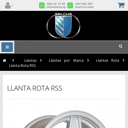
602 22 13 35
647 652 587
(PROFESIONALES)
(PARTICULARES)
Navegación
Toggle
>
Llantas
>
Llantas por Marca
>
Llantas Rota
>
Llanta Rota RSS
LLANTA ROTA RSS