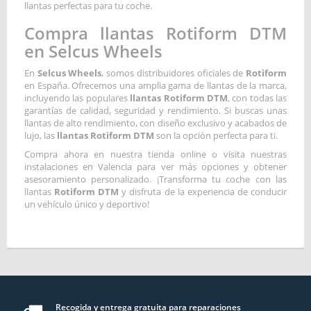
llantas perfectas para tu coche.
Compra llantas Rotiform DTM
en Selcus Wheels
En
Selcus Wheels
, somos distribuidores oficiales de
Rotiform
en España. Ofrecemos una amplia gama de llantas de la marca,
incluyendo las populares
llantas Rotiform DTM
, con todas las
garantías de calidad, seguridad y rendimiento. Si buscas unas
llantas de alto rendimiento, con diseño exclusivo y acabados de
lujo, las
llantas Rotiform DTM
son la opción perfecta para ti.
Compra ahora en nuestra tienda online o visita nuestras
instalaciones en Valencia para ver más opciones y obtener
asesoramiento personalizado. ¡Transforma tu coche con las
llantas
Rotiform DTM
y disfruta de la experiencia de conducir
un vehículo único y deportivo!
Recogida y entrega gratuita para reparaciones