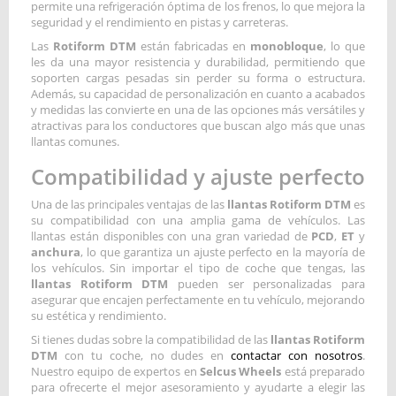
permite una refrigeración óptima de los frenos, lo que mejora la
seguridad y el rendimiento en pistas y carreteras.
Las
Rotiform DTM
están fabricadas en
monobloque
, lo que
les da una mayor resistencia y durabilidad, permitiendo que
soporten cargas pesadas sin perder su forma o estructura.
Además, su capacidad de personalización en cuanto a acabados
y medidas las convierte en una de las opciones más versátiles y
atractivas para los conductores que buscan algo más que unas
llantas comunes.
Compatibilidad y ajuste perfecto
Una de las principales ventajas de las
llantas Rotiform DTM
es
su compatibilidad con una amplia gama de vehículos. Las
llantas están disponibles con una gran variedad de
PCD
,
ET
y
anchura
, lo que garantiza un ajuste perfecto en la mayoría de
los vehículos. Sin importar el tipo de coche que tengas, las
llantas Rotiform DTM
pueden ser personalizadas para
asegurar que encajen perfectamente en tu vehículo, mejorando
su estética y rendimiento.
Si tienes dudas sobre la compatibilidad de las
llantas Rotiform
DTM
con tu coche, no dudes en
contactar con nosotros
.
Nuestro equipo de expertos en
Selcus Wheels
está preparado
para ofrecerte el mejor asesoramiento y ayudarte a elegir las