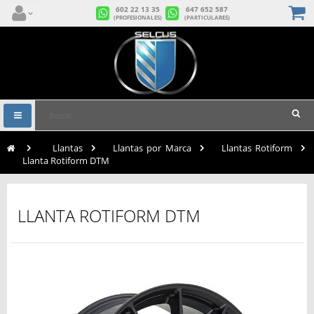
602 22 13 35
647 652 587
(PROFESIONALES)
(PARTICULARES)
Navegación
Toggle
>
Llantas
>
Llantas por Marca
>
Llantas Rotiform
>
Llanta Rotiform DTM
LLANTA ROTIFORM DTM