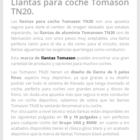
Llantas para coche Tomason
TN20.
Las
llantas para coche Tomason TN20
son una apuesta
segura para darle el cambio de imagen deseado que estabas
esperando, las
llantas de aluminio Tomanson TN20
son de
fabricación única, con unos pesos muy aceptables, una llanta
perfecta tanto para el día a día como para el circuito, estas
llantas aguantarán las exigencias que tengas como conductor.
Esta
marca de
llantas Tomason
puedes encontrar una gran
variedad de producto y opciones para muchos coches.
Las Tomason TN20 tienen un
diseño de llanta de 5 palos
finos
, aspecto muy deportivo, ya que gracias a su diseño
podrás ver todo el sistema de frenado que tenga montado el
coche, perfecto para coches con grandes pinzas y discos de
freno, sin duda una apuesta más que segura si eres conductor
de un coche deportivo, sabemos de sobra que las llantas
Tomason TN20 le sentarán fenomenal a tu coche.
Por otra parte a nivel técnico estas llantas están disponibles en
las siguientes pulgadas en
18 y 19 pulgadas
y son perfectas
para cualquier coche del
Grupo VAG y BMW
, en cuanto a los
acabados disponibles tienes el clásico gloss black y un acabado
deportivo que la marca de llantas Tomason black polished.