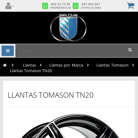
602 22 13 35
647 652 587
(PROFESIONALES)
(PARTICULARES)
Navegación
Toggle
>
Llantas
>
Llantas por Marca
>
Llantas Tomason
>
Llantas Tomason TN20
LLANTAS TOMASON TN20