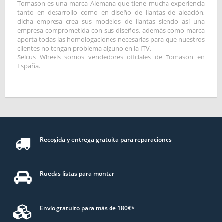
Tomason es una marca Alemana que tiene mucha experiencia
tanto en desarrollo como en diseño de llantas de aleación,
dicha empresa crea sus modelos de llantas siendo así una
empresa comprometida con sus diseños, además como marca
aporta todas las homologaciones necesarias para que nuestros
clientes no tengan problema alguno en la ITV.
Selcus Wheels somos vendedores oficiales de Tomason en
España.
Recogida y entrega gratuita para reparaciones
Ruedas listas para montar
Envío gratuito para más de 180€*