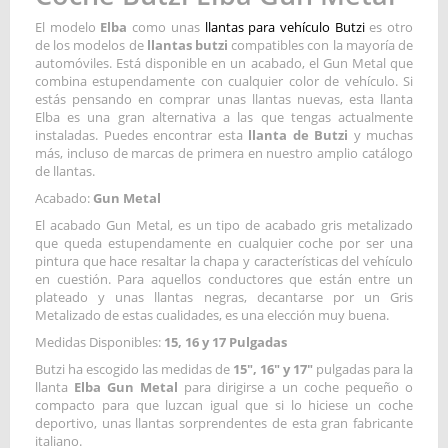
El modelo
Elba
como unas
llantas para vehículo Butzi
es otro
de los modelos de
llantas butzi
compatibles con la mayoría de
automóviles. Está disponible en un acabado, el Gun Metal que
combina estupendamente con cualquier color de vehículo. Si
estás pensando en comprar unas llantas nuevas, esta llanta
Elba es una gran alternativa a las que tengas actualmente
instaladas. Puedes encontrar esta
llanta de Butzi
y muchas
más, incluso de marcas de primera en nuestro amplio catálogo
de llantas.
Acabado:
Gun Metal
El acabado Gun Metal, es un tipo de acabado gris metalizado
que queda estupendamente en cualquier coche por ser una
pintura que hace resaltar la chapa y características del vehículo
en cuestión. Para aquellos conductores que están entre un
plateado y unas llantas negras, decantarse por un Gris
Metalizado de estas cualidades, es una elección muy buena.
Medidas Disponibles:
15, 16 y 17 Pulgadas
Butzi ha escogido las medidas de
15", 16" y 17"
pulgadas para la
llanta
Elba Gun Metal
para dirigirse a un coche pequeño o
compacto para que luzcan igual que si lo hiciese un coche
deportivo, unas llantas sorprendentes de esta gran fabricante
italiano.