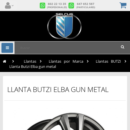
602 22 13 35
647 652 587
(PROFESIONALES)
(PARTICULARES)
Navegación
Toggle
>
Llantas
>
Llantas por Marca
>
Llantas BUTZI
>
Llanta Butzi Elba gun metal
LLANTA BUTZI ELBA GUN METAL