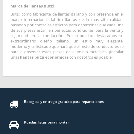
Marca de llantas Butzi
Butzi, como fabricante de llantas italiano y con presencia en el
marco internacional, fabrica llantas de la más alta calidad,
pasando por controles estrictos para determinar que cada una
de sus piezas están en perfectas condiciones para la venta y
seguridad en la conducción. Por supuesto, destacamos su
extraordinario diseño italiano, un estilo muy elegante,
moderno y sofisticado que hará que el resto de conductores se
pare a observar estas piezas de aluminio increíbles. ¡Instalar
unas
llantas butzi económicas
con nosotros es posible!
Recogida y entrega gratuita para reparaciones
Ruedas listas para montar