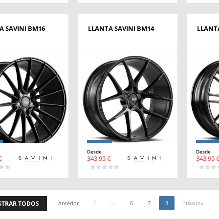
A SAVINI BM16
LLANTA SAVINI BM14
LLANTA
Desde
Desde
€
343,95 €
343,95 
Próximo
TRAR TODOS
Anterior
1
...
6
7
8