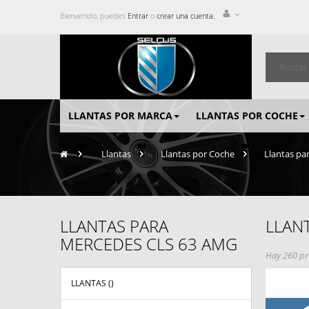
Bienvenido, puedes
Entrar
o
crear una cuenta.
LLANTAS POR MARCA
LLANTAS POR COCHE
>
Llantas
>
Llantas por Coche
>
Llantas pa
LLANTAS PARA
LLAN
MERCEDES CLS 63 AMG
Hay 260 pr
LLANTAS (
)