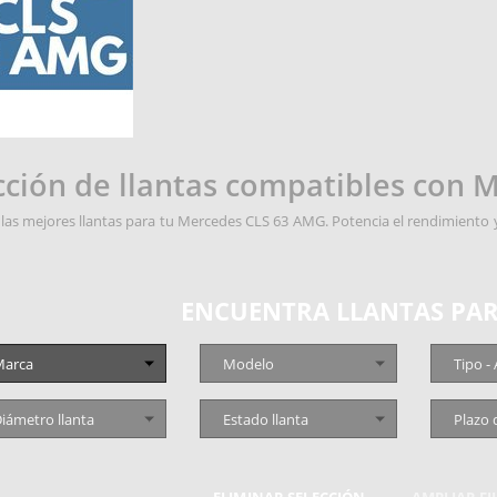
cción de llantas compatibles con
las mejores llantas para tu Mercedes CLS 63 AMG. Potencia el rendimiento y 
ENCUENTRA LLANTAS PAR
arca
Modelo
Tipo -
iámetro llanta
Estado llanta
Plazo 