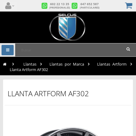
602 22 13 35
647 652 587
(PROFESIONALES)
(PARTICULARES)
Navegación
Toggle
>
Llantas
>
Llantas por Marca
>
Llantas Artform
>
Llanta Artform AF302
LLANTA ARTFORM AF302