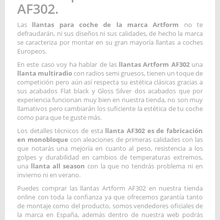
AF302.
Las
llantas para coche de la marca Artform
no te
defraudarán, ni sus diseños ni sus calidades, de hecho la marca
se caracteriza por montar en su gran mayoría llantas a coches
Europeos.
En este caso voy ha hablar de las
llantas Artform AF302
una
llanta multiradio
con radios semi gruesos, tienen un toque de
competición pero aún así respecta su estética clásicas gracias a
sus acabados Flat black y Gloss Silver dos acabados que por
experiencia funcionan muy bien en nuestra tienda, no son muy
llamativos pero cambiarán los suficiente la estética de tu coche
como para que te guste más.
Los detalles técnicos de esta
llanta AF302 es de fabricación
en monobloque
con aleaciones de primeras calidades con las
que notarás una mejoría en cuanto al peso, resistencia a los
golpes y durabilidad en cambios de temperaturas extremos,
una
llanta all season
con la que no tendrás problema ni en
invierno ni en verano.
Puedes comprar las llantas Artform AF302 en nuestra tienda
online con toda la confianza ya que ofrecemos garantía tanto
de montaje como del producto, somos vendedores oficiales de
la marca en España, además dentro de nuestra web podrás