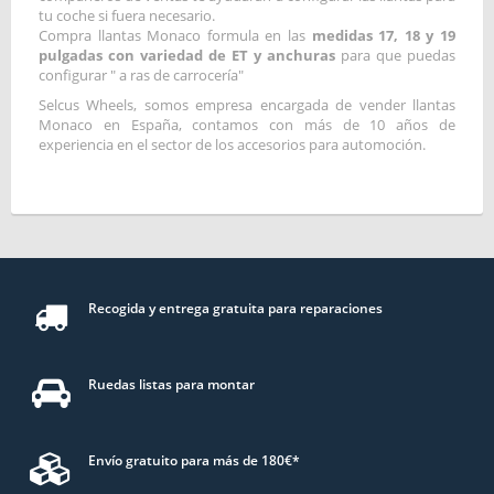
tu coche si fuera necesario.
Compra llantas Monaco formula en las
medidas 17, 18 y 19
pulgadas con variedad de ET y anchuras
para que puedas
configurar " a ras de carrocería"
Selcus Wheels, somos empresa encargada de vender llantas
Monaco en España, contamos con más de 10 años de
experiencia en el sector de los accesorios para automoción.
Recogida y entrega gratuita para reparaciones
Ruedas listas para montar
Envío gratuito para más de 180€*