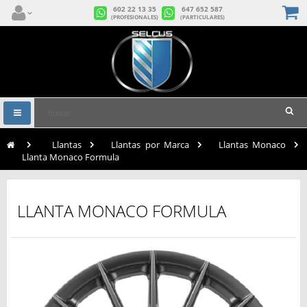
602 22 13 35
647 652 587
(PROFESIONALES)
(PARTICULARES)
Navegación
Toggle
>
Llantas
>
Llantas por Marca
>
Llantas Monaco
>
Llanta Monaco Formula
LLANTA MONACO FORMULA