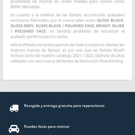
posibilidad de montar en doble medida para coches como
BMW, Mercedes.
En cuanto a la estética de las llantas, encontrarás acabados
exclusivos fabricados por la marca tales como
GLOSS BLACK,
GLOSS GREY, GLOSS BLACK / POLISHED FACE, BRIGHT SILVER
/ POLISHED FACE
, no tendrás problema de encontrar el
acabado perfecto para tu coche.
Selcus Wheels nos preocupamos de traer a nuestros clientes las
mejores marcas de llantas, es por eso que las llantas Wrath
forman parte de nuestro catálogo 2021 / 2022. Disfruta de altas
calidades con esta marca de llantas de fabricación flow forming.
Recogida y entrega gratuita para reparaciones
Ruedas listas para montar