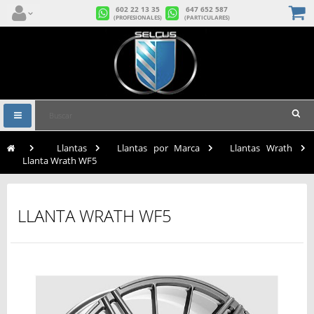
602 22 13 35
647 652 587
(PROFESIONALES)
(PARTICULARES)
Navegación
Toggle
>
Llantas
>
Llantas por Marca
>
Llantas Wrath
>
Llanta Wrath WF5
LLANTA WRATH WF5