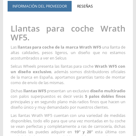
INFORMACIÓN DEL PROVEEDOR
RESEÑAS
Llantas para coche Wrath
WF5.
Las
llantas para coche de la marca Wrath WF5
una llanta de
altas calidades, pesos ligeros, un diseño que no estamos
acostumbrados a ver en Selcus
Selcus Wheels presenta las llantas para coche
Wrath WF5 con
un diseño exclusivo
, además somos distribuidores oficiales
de la marca en España, aportamos garantías tanto de montar
como de envío de las mismas.
Dichas
llantas WF5
presentan un exclusivo
diseño multiradio
con palos superpuestos es decir verás
5 palos dobles finos
principales y en segundo plano más radios finos que hacen un
diseño único y muy demandado por nuestros clientes.
Las llantas Wrath WF5 cuentan con una variedad de medidas
disponibles, todo ello para que una vez montadas en tu coche
se vean perfectas y completamente a ras de carrocería, dichas
medidas las puedes adquirir en
19" y 20"
esta última con