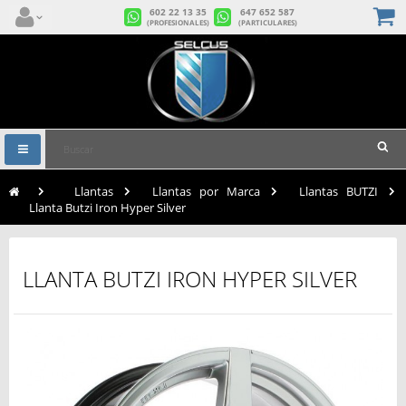
602 22 13 35
647 652 587
(PROFESIONALES)
(PARTICULARES)
Navegación
Toggle
>
Llantas
>
Llantas por Marca
>
Llantas BUTZI
>
Llanta Butzi Iron Hyper Silver
LLANTA BUTZI IRON HYPER SILVER