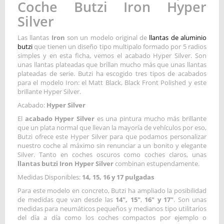
Coche Butzi Iron Hyper
Silver
Las llantas
Iron
son un modelo original de
llantas de aluminio
butzi
que tienen un diseño tipo multipalo formado por 5 radios
simples y en esta ficha, vemos el acabado Hyper Silver. Son
unas llantas plateadas que brillan mucho más que unas llantas
plateadas de serie. Butzi ha escogido tres tipos de acabados
para el modelo Iron: el Matt Black, Black Front Polished y este
brillante Hyper Silver.
Acabado:
Hyper Silver
El
acabado Hyper Silver
es una pintura mucho más brillante
que un plata normal que llevan la mayoría de vehículos por eso,
Butzi ofrece este Hyper Silver para que podamos personalizar
nuestro coche al máximo sin renunciar a un bonito y elegante
Silver. Tanto en coches oscuros como coches claros, unas
llantas butzi Iron Hyper Silver
combinan estupendamente.
Medidas Disponibles:
14, 15, 16 y 17 pulgadas
Para este modelo en concreto, Butzi ha ampliado la posibilidad
de medidas que van desde las
14", 15"
,
16" y 17"
. Son unas
medidas para neumáticos pequeños y medianos tipo utilitarios
del día a día como los coches compactos por ejemplo o