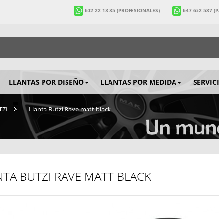
602 22 13 35
(PROFESIONALES)
647 652 587
(
LLANTAS POR DISEÑO
LLANTAS POR MEDIDA
SERVIC
TZI
>
Llanta Butzi Rave matt black
NTA BUTZI RAVE MATT BLACK