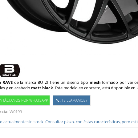
ta
RAVE
de la marca BUTZI tiene un diseño tipo
mesh
formado por varios
ales y en acabado
matt black
. Este modelo en concreto, está disponible en 
NTÁCTANOS POR WHATSAPP
¿TE LLAMAMOS?
cia:
W0199
 actualmente sin stock. Consultar plazo. con éstas características, pero es