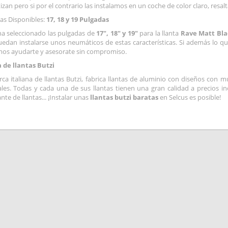
zan pero si por el contrario las instalamos en un coche de color claro, resalt
as Disponibles:
17, 18 y 19 Pulgadas
ha seleccionado las pulgadas de
17", 18" y 19"
para la llanta
Rave Matt Bla
edan instalarse unos neumáticos de estas características. Si además lo q
os ayudarte y asesorate sin compromiso.
 de llantas Butzi
ca italiana de llantas Butzi, fabrica llantas de aluminio con diseños con
ales. Todas y cada una de sus llantas tienen una gran calidad a precios i
ante de llantas... ¡Instalar unas
llantas butzi baratas
en Selcus es posible!