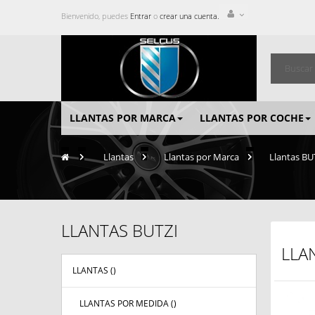
Bienvenido, puedes
Entrar
o
crear una cuenta.
LLANTAS POR MARCA
LLANTAS POR COCHE
>
Llantas
>
Llantas por Marca
>
Llantas BU
LLANTAS BUTZI
LLA
LLANTAS (
)
LLANTAS POR MEDIDA (
)