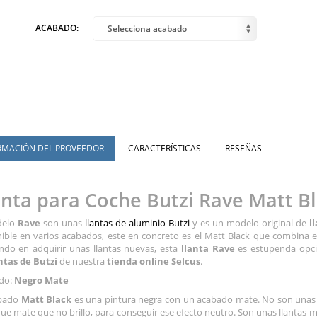
ACABADO:
Selecciona acabado
RMACIÓN DEL PROVEEDOR
CARACTERÍSTICAS
RESEÑAS
anta para Coche Butzi Rave Matt B
delo
Rave
son unas
llantas de aluminio Butzi
y es un modelo original de
l
ible en varios acabados, este en concreto es el Matt Black que combina e
do en adquirir unas llantas nuevas, esta
llanta Rave
es estupenda opci
ntas de Butzi
de nuestra
tienda online Selcus
.
do:
Negro Mate
abado
Matt Black
es una pintura negra con un acabado mate. No son unas si
ue mate que no brillo, para conseguir ese efecto neutro. Son unas llantas m