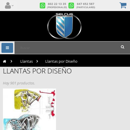
602 22 13 35
647 652 587
(PROFESIONALES)
(PARTICULARES)
Navegación
Toggle
>
Llantas
>
Llantas por Diseño
LLANTAS POR DISEÑO
Hay 901 productos.