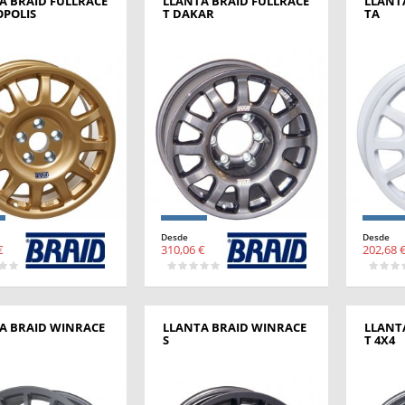
A BRAID FULLRACE
LLANTA BRAID FULLRACE
LLANT
OPOLIS
T DAKAR
TA
Desde
Desde
€
310,06 €
202,68 
A BRAID WINRACE
LLANTA BRAID WINRACE
LLANT
S
T 4X4