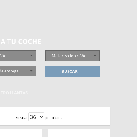
A TU COCHE
 Año
Motorización / Año
de entrega
BUSCAR
ILTRO LLANTAS
Mostrar
por página