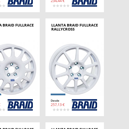
€
234,44 €
A BRAID FULLRACE
LLANTA BRAID FULLRACE
RALLYCROSS
Desde
€
257,13 €