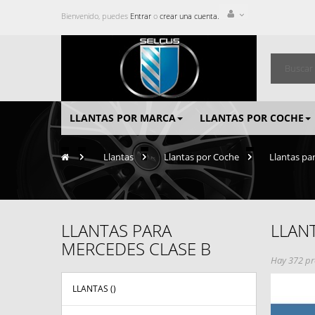
Bienvenido, puedes
Entrar
o
crear una cuenta.
LLANTAS POR MARCA
LLANTAS POR COCHE
>
Llantas
>
Llantas por Coche
>
Llantas pa
LLANTAS PARA
LLAN
MERCEDES CLASE B
Hay 372 pr
LLANTAS (
)