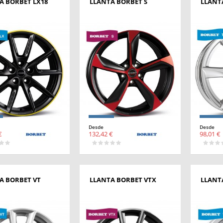
A BORBET LX18
LLANTA BORBET S
LLANT
Desde
Desde
€
132,42 €
98,01 €
A BORBET VT
LLANTA BORBET VTX
LLANT