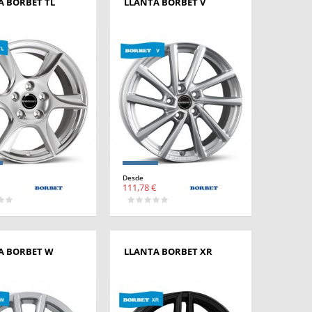
A BORBET TL
LLANTA BORBET V
Desde
111,78 €
A BORBET W
LLANTA BORBET XR