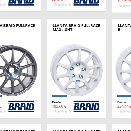
193,60 
A BRAID FULLRACE
LLANTA BRAID FULLRACE
LLANT
MAXLIGHT
R
Desde
Desde
€
193,60 €
234,44 