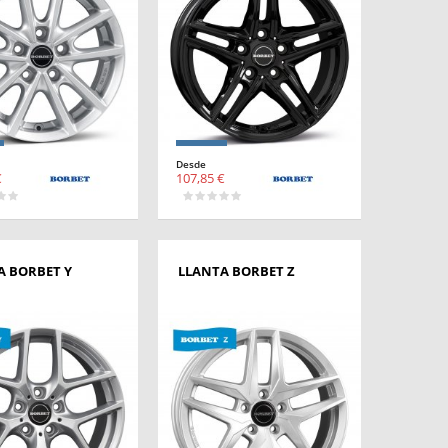
Desde
€
107,85 €
A BORBET Y
LLANTA BORBET Z