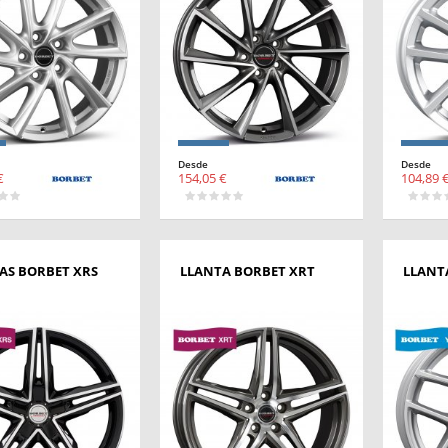
Desde
Desde
€
154,05 €
104,89 
AS BORBET XRS
LLANTA BORBET XRT
LLANT