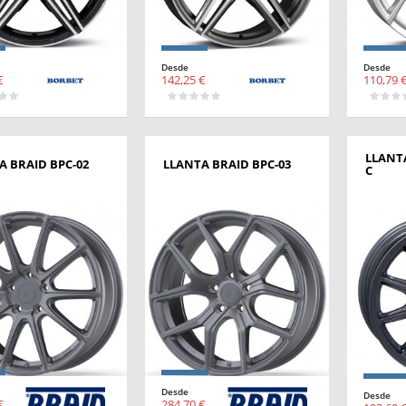
Desde
Desde
€
142,25 €
110,79 
LLANT
A BRAID BPC-02
LLANTA BRAID BPC-03
C
Desde
Desde
€
284,70 €