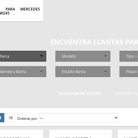
S PARA MERCEDES
 W245
ENCUENTRA LLANTAS PAR
arca
Modelo
Tipo -
iámetro llanta
Estado llanta
Plazo 
ELIMINAR SELECCIÓN
AMPLIAR F
Ordenar por