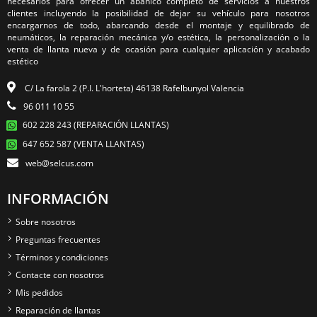
necesarios para ofrecer un abanico completo de servicios a nuestros
clientes incluyendo la posibilidad de dejar su vehículo para nosotros
encargarnos de todo, abarcando desde el montaje y equilibrado de
neumáticos, la reparación mecánica y/o estética, la personalización o la
venta de llanta nueva y de ocasión para cualquier aplicación y acabado
estético
C/ La farola 2 (P.I. L'horteta) 46138 Rafelbunyol Valencia
96 011 10 55
602 228 243 (REPARACIÓN LLANTAS)
647 652 587 (VENTA LLANTAS)
web@selcus.com
INFORMACIÓN
Sobre nosotros
Preguntas frecuentes
Términos y condiciones
Contacte con nosotros
Mis pedidos
Reparación de llantas