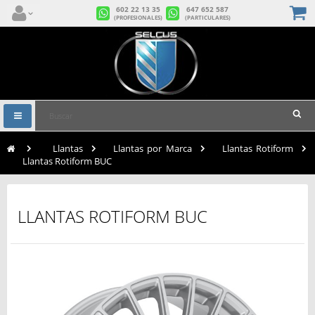
602 22 13 35
647 652 587
(PROFESIONALES)
(PARTICULARES)
Navegación
Toggle
>
Llantas
>
Llantas por Marca
>
Llantas Rotiform
>
Llantas Rotiform BUC
LLANTAS ROTIFORM BUC