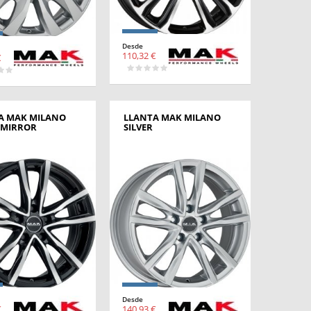
Desde
110,32 €
€
A MAK MILANO
LLANTA MAK MILANO
 MIRROR
SILVER
Desde
€
140,93 €