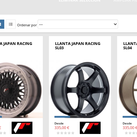
ELIMINAR SELECCIÓN
AMPLIAR F
Ordenar por
A JAPAN RACING
LLANTA JAPAN RACING
LLANT
SL03
SL04
Desde
Desde
€
335,00 €
335,00 