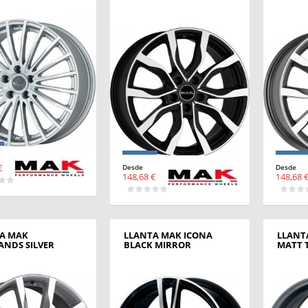
€
Desde
Desde
148,68 €
148,68 
A MAK
LLANTA MAK ICONA
LLANT
ANDS SILVER
BLACK MIRROR
MATT 