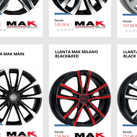
Desde
Desde
€
145,56 €
137,66 
LLANTA MAK MILANO
LLANT
A MAK MAIN
BLACK&RED
BLACK
Desde
Desde
€
158,94 €
152,46 