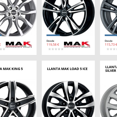
Desde
Desde
€
119,58 €
115,73 
LLANT
A MAK KING 5
LLANTA MAK LOAD 5 ICE
SILVER