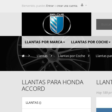
Bienvenido, puedes
Entrar
o
crear una cuenta.
LLANTAS POR MARCA
LLANTAS POR COCHE
>
Llantas
>
Llantas por Coche
>
Llantas pa
LLANTAS PARA HONDA
LLAN
ACCORD
Hay 189 pr
LLANTAS (
)