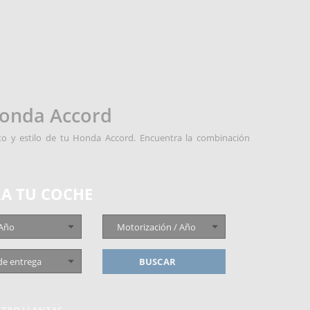
Honda Accord
ento y estilo de tu Honda Accord. Encuentra la combinación
A TU COCHE
 Año
Motorización / Año
de entrega
BUSCAR