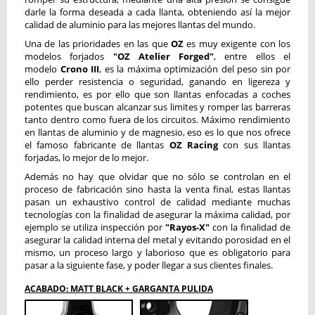
darle la forma deseada a cada llanta, obteniendo así la mejor
calidad de aluminio para las mejores llantas del mundo.
Una de las prioridades en las que
OZ
es muy exigente con los
modelos forjados
"OZ Atelier Forged"
, entre ellos el
modelo
Crono
III
, es la máxima optimización del peso sin por
ello perder resistencia o seguridad, ganando en ligereza y
rendimiento, es por ello que son llantas enfocadas a coches
potentes que buscan alcanzar sus limites y romper las barreras
tanto dentro como fuera de los circuitos. Máximo rendimiento
en llantas de aluminio y de magnesio, eso es lo que nos ofrece
el famoso fabricante de llantas
OZ Racing
con sus llantas
forjadas, lo mejor de lo mejor.
Además no hay que olvidar que no sólo se controlan en el
proceso de fabricación sino hasta la venta final, estas llantas
pasan un exhaustivo control de calidad mediante muchas
tecnologías con la finalidad de asegurar la máxima calidad, por
ejemplo se utiliza inspección por
"Rayos-X"
con la finalidad de
asegurar la calidad interna del metal y evitando porosidad en el
mismo, un proceso largo y laborioso que es obligatorio para
pasar a la siguiente fase, y poder llegar a sus clientes finales.
ACABADO: MATT
BLACK + GARGANTA PULIDA