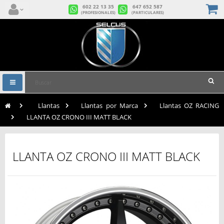
602 22 13 35
647 652 587
(PROFESIONALES)
(PARTICULARES)
Navegación
Toggle
>
Llantas
>
Llantas por Marca
>
Llantas OZ RACING
>
LLANTA OZ CRONO III MATT BLACK
LLANTA OZ CRONO III MATT BLACK